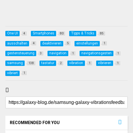
One UI
Smartphones
Tipps & Tricks
4
80
85
ausschalten
deaktivieren
einstellungen
4
5
1
gestensteuerung
navigation
navigationsgesten
3
1
1
samsung
tastatur
vibration
vibrieren
138
2
1
1
vibriert
1
RECOMMENDED FOR YOU