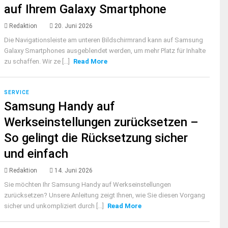
auf Ihrem Galaxy Smartphone
Redaktion
20. Juni 2026
Die Navigationsleiste am unteren Bildschirmrand kann auf Samsung
Galaxy Smartphones ausgeblendet werden, um mehr Platz für Inhalte
zu schaffen. Wir ze [...]
Read More
SERVICE
Samsung Handy auf
Werkseinstellungen zurücksetzen –
So gelingt die Rücksetzung sicher
und einfach
Redaktion
14. Juni 2026
Sie möchten Ihr Samsung Handy auf Werkseinstellungen
zurücksetzen? Unsere Anleitung zeigt Ihnen, wie Sie diesen Vorgang
sicher und unkompliziert durch [...]
Read More