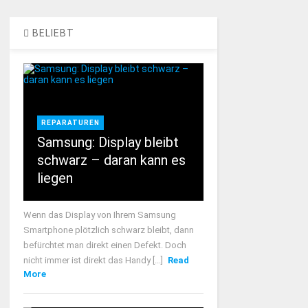
BELIEBT
REPARATUREN
Samsung: Display bleibt
schwarz – daran kann es
liegen
Wenn das Display von Ihrem Samsung
Smartphone plötzlich schwarz bleibt, dann
befürchtet man direkt einen Defekt. Doch
nicht immer ist direkt das Handy [...]
Read
More