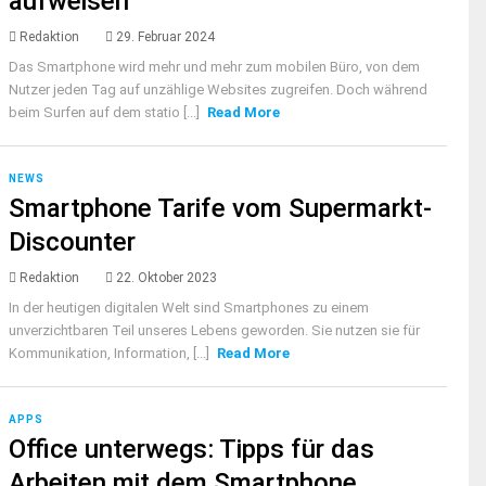
aufweisen
Redaktion
29. Februar 2024
Das Smartphone wird mehr und mehr zum mobilen Büro, von dem
Nutzer jeden Tag auf unzählige Websites zugreifen. Doch während
beim Surfen auf dem statio [...]
Read More
NEWS
Smartphone Tarife vom Supermarkt-
Discounter
Redaktion
22. Oktober 2023
In der heutigen digitalen Welt sind Smartphones zu einem
unverzichtbaren Teil unseres Lebens geworden. Sie nutzen sie für
Kommunikation, Information, [...]
Read More
APPS
Office unterwegs: Tipps für das
Arbeiten mit dem Smartphone