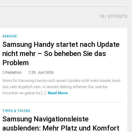
10
/ 97 POSTS
SERVICE
Samsung Handy startet nach Update
nicht mehr – So beheben Sie das
Problem
Redaktion
29. Juni 2026
Wenn Ihr Samsung Handy nach einem Update nicht mehr startet, kann
das sehr ärgerlich sein. In diesem Beitrag erfahren Sie, welche
Ursachen es geben ka [...]
Read More
TIPPS & TRICKS
Samsung Navigationsleiste
ausblenden: Mehr Platz und Komfort