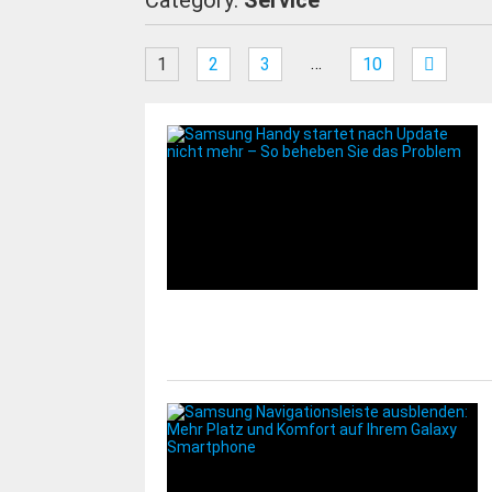
Category:
Service
…
1
2
3
10