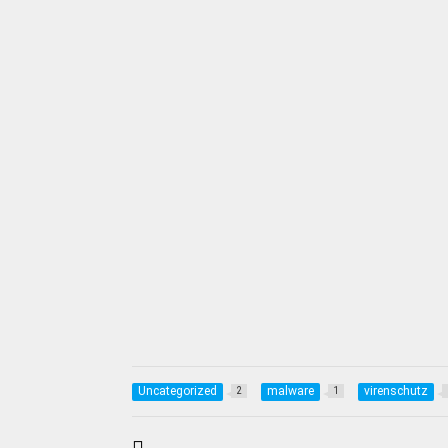
Uncategorized
malware
virenschutz
2
1