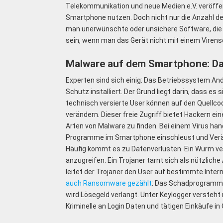
Telekommunikation und neue Medien e.V. veröffent
Smartphone nutzen. Doch nicht nur die Anzahl de
man unerwünschte oder unsichere Software, die 
sein, wenn man das Gerät nicht mit einem Virens
Malware auf dem Smartphone: Das
Experten sind sich einig: Das Betriebssystem An
Schutz installiert. Der Grund liegt darin, dass e
technisch versierte User können auf den Quellc
verändern. Dieser freie Zugriff bietet Hackern e
Arten von Malware zu finden. Bei einem Virus hand
Programme im Smartphone einschleust und Verä
Häufig kommt es zu Datenverlusten. Ein Wurm ver
anzugreifen. Ein Trojaner tarnt sich als nützli
leitet der Trojaner den User auf bestimmte Inte
auch Ransomware gezählt
: Das Schadprogramm 
wird Lösegeld verlangt. Unter Keylogger versteh
Kriminelle an Login Daten und tätigen Einkäufe 