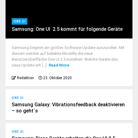
ONE UI
Samsung: One UI 2.5 kommt für folgende Geräte
Samsung beginnt ein großes Software-Update auszurollen. Mit
diesem werden auf beliebte Modelle die neue
Benutzeroberfläche One UI 2.5 installiert. Welche Geräte das
neue Update erh [...]
Read More
Redaktion
23. Oktober 2020
ONE UI
Samsung Galaxy: Vibrationsfeedback deaktivieren
– so geht´s
ONE UI