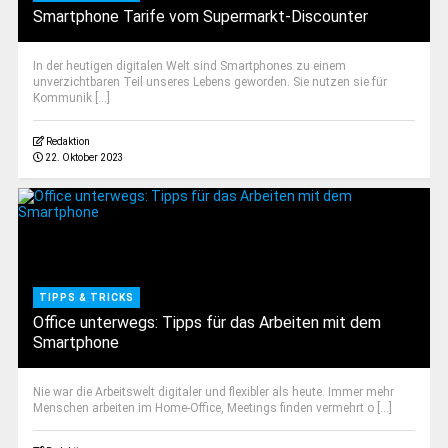
Smartphone Tarife vom Supermarkt-Discounter
In der heutigen digitalen Welt sind Smartphones zu einem
unverzichtbaren Teil unseres Lebens geworden. Sie nutzen sie für
Kommunik [...]
Redaktion
22. Oktober 2023
TIPPS & TRICKS
Office unterwegs: Tipps für das Arbeiten mit dem
Smartphone
Nie war die Arbeitswelt digitaler und flexibler als heute. Immer mehr
Menschen arbeiten im Home-Office, Meetings finden vermehrt o [...]