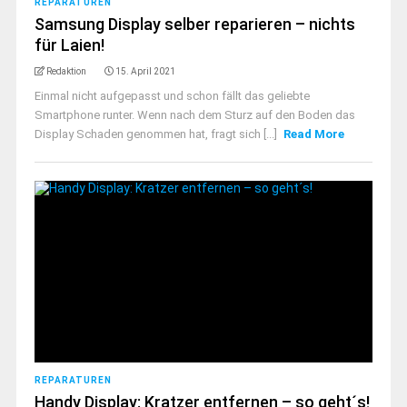
REPARATUREN
Samsung Display selber reparieren – nichts
für Laien!
Redaktion
15. April 2021
Einmal nicht aufgepasst und schon fällt das geliebte
Smartphone runter. Wenn nach dem Sturz auf den Boden das
Display Schaden genommen hat, fragt sich [...]
Read More
REPARATUREN
Handy Display: Kratzer entfernen – so geht´s!