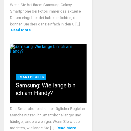
Wenn Sie bei Ihrem Samsung Galaxy
Smartphone bei Fotos immer das aktuelle
Datum eingeblendet haben möchten, dann
können Sie dies ganz einfach in den G [...]
Read More
SMARTPHONES
Samsung: Wie lange bin
ich am Handy?
Das Smartphone ist unser täglicher Begleiter.
Manche nutzen Ihr Smartphone länger und
häufiger, andere weniger. Wenn Sie wissen
möchten, wie lange Sie [...]
Read More