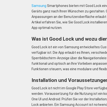
Samsung
Smartphones bieten mit Good Lock eine 
Geräts ganz nach Ihren Wünschen zu gestalten. Go
Anpassungen an der Benutzeroberfläche erlaubt u
Artikel erfahren Sie, wie Sie Good Lock installi
App optimal nutzen.
Was ist Good Lock und wozu dien
Good Lock ist ein von Samsung entwickeltes Cust
verfügbar ist. Die App erlaubt es Ihnen, verschi
Sperrbildschirm-Anzeige über die Navigationsleist
funktional und optisch an Ihre Vorlieben anpassen
Funktionen steuern, was eine modulare und flexi
Installation und Voraussetzunge
Good Lock ist nicht im Google Play Store verfügb
werden. Voraussetzung für die Nutzung ist ein k
One UI und Android. Prüfen Sie vor der Installatio
Lock anbieten. Ein Samsung Account ist notwendig