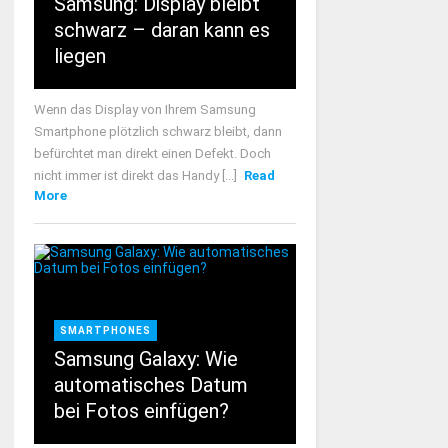
Samsung: Display bleibt
schwarz – daran kann es
liegen
Wenn das Display von Ihrem Samsung
Smartphone plötzlich schwarz bleibt, dann
befürchtet man direkt einen Defekt. Doch
nicht immer ist direkt das Handy [...]
Read
More
SMARTPHONES
Samsung Galaxy: Wie
automatisches Datum
bei Fotos einfügen?