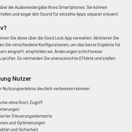
 über die Audiowiedergabe Ihres Smartphones. Sie können
rstellen und sogar den Sound für einzelne Apps separat steuern.
iv?
nen Sie diese über die Good Lock App verwalten. Aktivieren Sie
ten Sie verschiedene Konfigurationen, um das beste Ergebnis für
ystem eingreift, empfehlen wir, Änderungen schrittweise
 prüfen. So vermeiden Sie unerwünschte Effekte und stellen
sung Nutzer
 Ihr Nutzungserlebnis deutlich verbessern können:
äche ohne Root-Zugriff
eiterungen
sierter Steuerungselemente
onen und Optimierungen
lität und Sicherheit