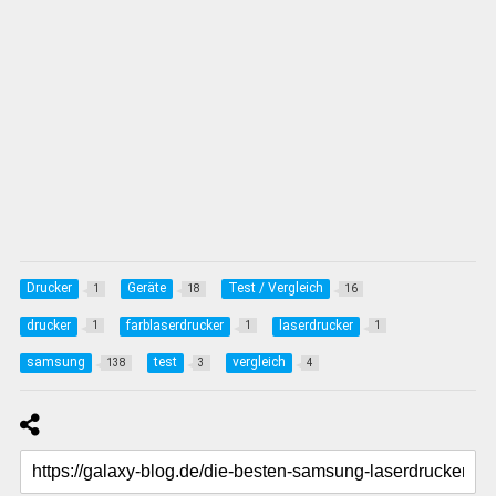
Drucker
Geräte
Test / Vergleich
1
18
16
drucker
farblaserdrucker
laserdrucker
1
1
1
samsung
test
vergleich
138
3
4