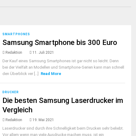
SMARTPHONES
Samsung Smartphone bis 300 Euro
Redaktion
11. Juli 2021
Der Kauf eines Samsung Smartphones ist gar nicht so leicht. Denn
bei der Vielfalt an Modellen und Smartphone-Serien kann man schnell
den Überblick ver [...]
Read More
DRUCKER
Die besten Samsung Laserdrucker im
Vergleich
Redaktion
19. Mai 2021
Laserdrucker sind durch ihre Schnelligkeit beim Drucken sehr beliebt.
Vor allem wenn man viele Ausdrucke machen muss, ist ein