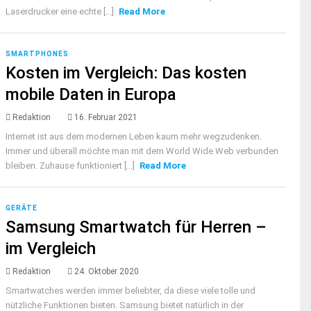
Laserdrucker eine echte [...]
Read More
SMARTPHONES
Kosten im Vergleich: Das kosten
mobile Daten in Europa
Redaktion
16. Februar 2021
Internet ist aus dem modernen Leben kaum mehr wegzudenken.
Immer und überall möchte man mit dem World Wide Web verbunden
bleiben. Zuhause funktioniert [...]
Read More
GERÄTE
Samsung Smartwatch für Herren –
im Vergleich
Redaktion
24. Oktober 2020
Smartwatches werden immer beliebter, da diese viele tolle und
nützliche Funktionen bieten. Samsung bietet natürlich in der