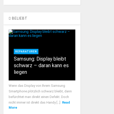
BELIEBT
REPARATUREN
Samsung: Display bleibt
schwarz – daran kann es
liegen
Wenn das Display von Ihrem Samsung
Smartphone plötzlich schwarz bleibt, dann
befürchtet man direkt einen Defekt. Doch
nicht immer ist direkt das Handy [...]
Read
More