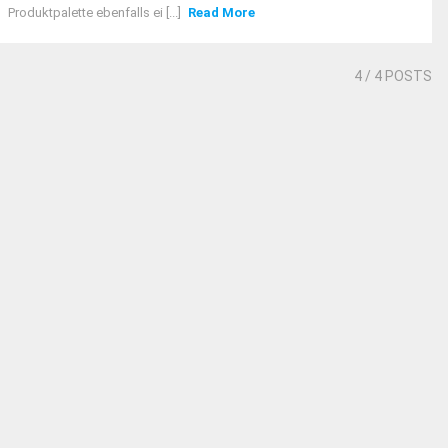
Produktpalette ebenfalls ei [...]
Read More
4
/ 4 POSTS