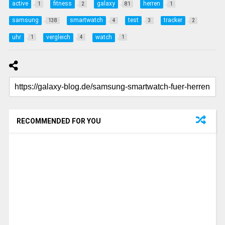
active
fitness
galaxy
herren
1
2
81
1
samsung
smartwatch
test
tracker
138
4
3
2
uhr
vergleich
watch
1
4
1
RECOMMENDED FOR YOU