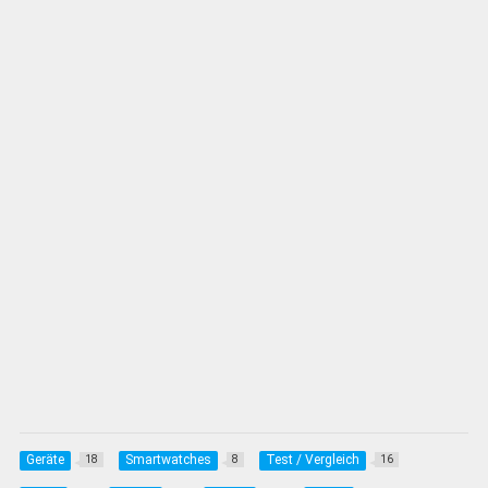
Geräte
Smartwatches
Test / Vergleich
18
8
16