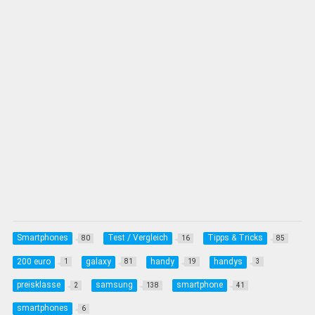
Smartphones
Test / Vergleich
Tipps & Tricks
80
16
85
200 euro
galaxy
handy
handys
1
81
19
3
preisklasse
samsung
smartphone
2
138
41
smartphones
6