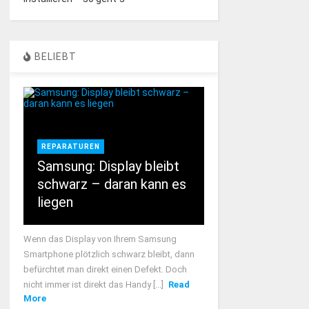
BELIEBT
REPARATUREN
Samsung: Display bleibt
schwarz – daran kann es
liegen
Wenn das Display von Ihrem Samsung
Smartphone plötzlich schwarz bleibt, dann
befürchtet man direkt einen Defekt. Doch
nicht immer ist direkt das Handy [...]
Read
More