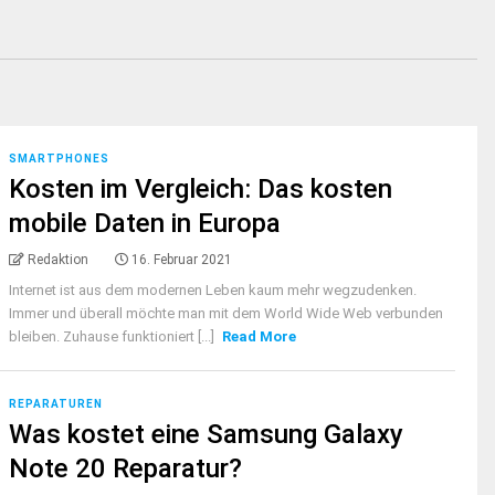
SMARTPHONES
Kosten im Vergleich: Das kosten
mobile Daten in Europa
Redaktion
16. Februar 2021
Internet ist aus dem modernen Leben kaum mehr wegzudenken.
Immer und überall möchte man mit dem World Wide Web verbunden
bleiben. Zuhause funktioniert [...]
Read More
REPARATUREN
Was kostet eine Samsung Galaxy
Note 20 Reparatur?