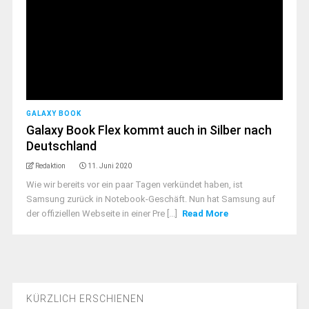
GALAXY BOOK
Galaxy Book Flex kommt auch in Silber nach
Deutschland
Redaktion
11. Juni 2020
Wie wir bereits vor ein paar Tagen verkündet haben, ist
Samsung zurück in Notebook-Geschäft. Nun hat Samsung auf
der offiziellen Webseite in einer Pre [...]
Read More
KÜRZLICH ERSCHIENEN