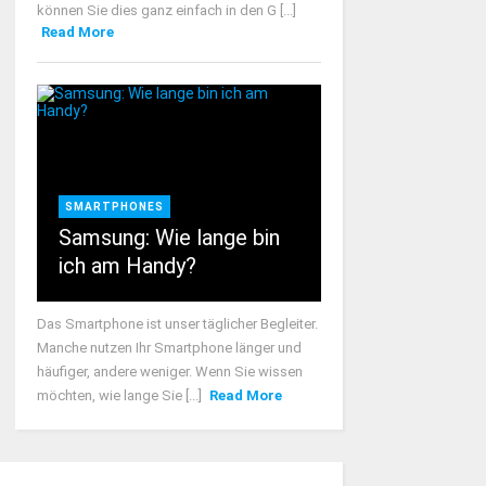
können Sie dies ganz einfach in den G [...]
Read More
SMARTPHONES
Samsung: Wie lange bin
ich am Handy?
Das Smartphone ist unser täglicher Begleiter.
Manche nutzen Ihr Smartphone länger und
häufiger, andere weniger. Wenn Sie wissen
möchten, wie lange Sie [...]
Read More