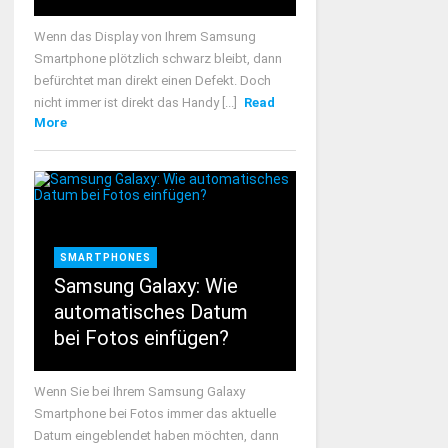
Wenn das Display von Ihrem Samsung
Smartphone plötzlich schwarz bleibt, dann
befürchtet man direkt einen Defekt. Doch
nicht immer ist direkt das Handy [...]
Read
More
SMARTPHONES
Samsung Galaxy: Wie
automatisches Datum
bei Fotos einfügen?
Wenn Sie bei Ihrem Samsung Galaxy
Smartphone bei Fotos immer das aktuelle
Datum eingeblendet haben möchten, dann