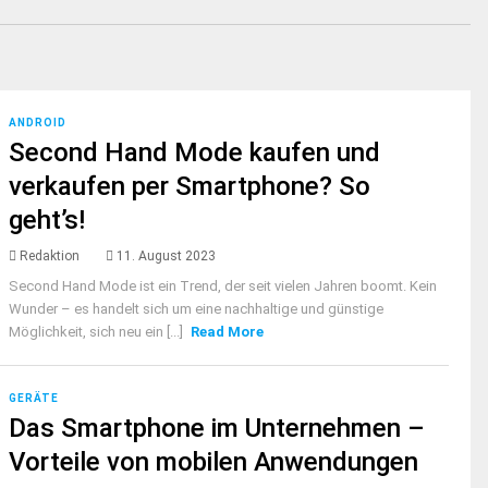
ANDROID
Second Hand Mode kaufen und
verkaufen per Smartphone? So
geht’s!
Redaktion
11. August 2023
Second Hand Mode ist ein Trend, der seit vielen Jahren boomt. Kein
Wunder – es handelt sich um eine nachhaltige und günstige
Möglichkeit, sich neu ein [...]
Read More
GERÄTE
Das Smartphone im Unternehmen –
Vorteile von mobilen Anwendungen