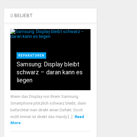
BELIEBT
REPARATUREN
Samsung: Display bleibt
schwarz – daran kann es
liegen
Wenn das Display von Ihrem Samsung
Smartphone plötzlich schwarz bleibt, dann
befürchtet man direkt einen Defekt. Doch
nicht immer ist direkt das Handy [...]
Read
More