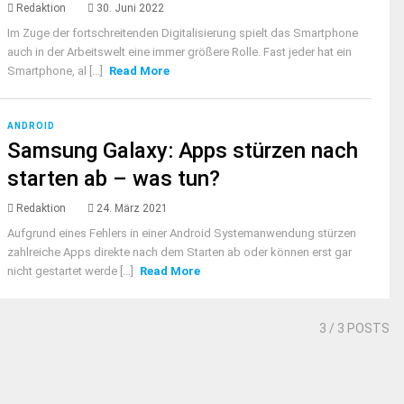
Redaktion
30. Juni 2022
Im Zuge der fortschreitenden Digitalisierung spielt das Smartphone
auch in der Arbeitswelt eine immer größere Rolle. Fast jeder hat ein
Smartphone, al [...]
Read More
ANDROID
Samsung Galaxy: Apps stürzen nach
starten ab – was tun?
Redaktion
24. März 2021
Aufgrund eines Fehlers in einer Android Systemanwendung stürzen
zahlreiche Apps direkte nach dem Starten ab oder können erst gar
nicht gestartet werde [...]
Read More
3
/ 3 POSTS