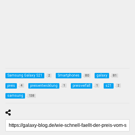
Samsung Galaxy S21
Smartphones
galaxy
2
80
81
preis
preisentwicklung
preisverfall
s21
4
1
1
2
samsung
138