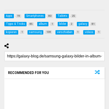
Apps
Smartphones
Tablets
19
80
25
Tipps & Tricks
album
bilder
galaxy
85
1
2
81
kopieren
samsung
verschieben
videos
1
138
1
1
RECOMMENDED FOR YOU