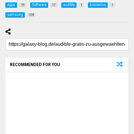
Apps
Software
audible
kostenlos
19
17
1
1
samsung
138
RECOMMENDED FOR YOU