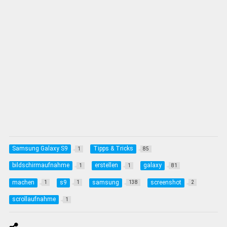
Samsung Galaxy S9
Tipps & Tricks
1
85
bildschirmaufnahme
erstellen
galaxy
1
1
81
machen
s9
samsung
screenshot
1
1
138
2
scrollaufnahme
1